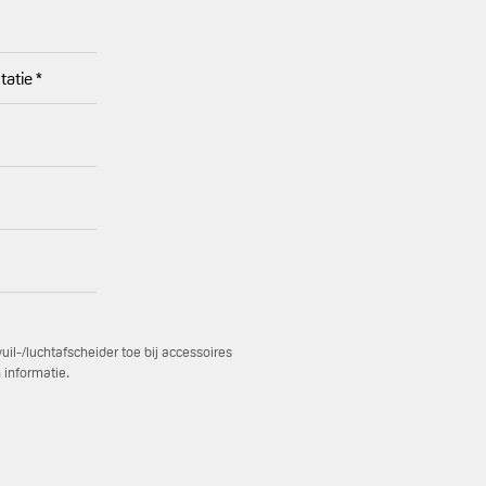
atie *
il-/luchtafscheider toe bij accessoires
 informatie.