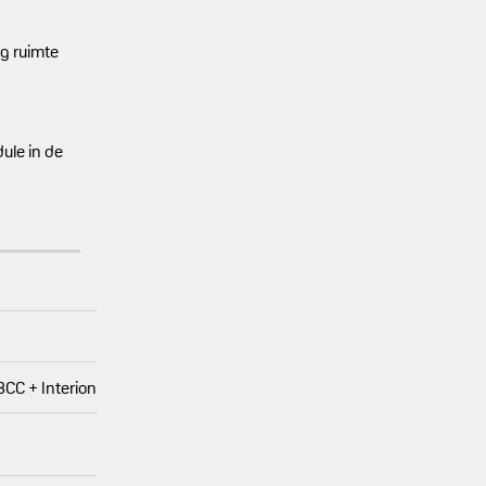
ig ruimte
ule in de
CC + Interion