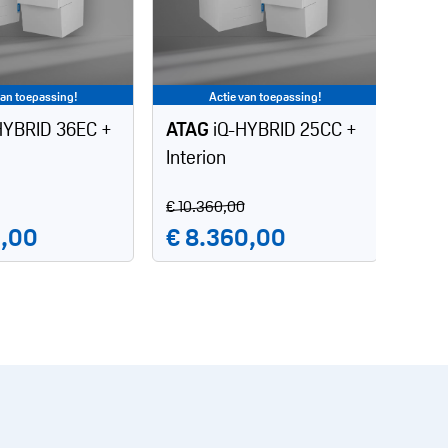
van toepassing!
Actie van toepassing!
HYBRID 36EC +
ATAG
iQ-HYBRID 25CC +
Interion
€ 10.360,00
0,00
€ 8.360,00