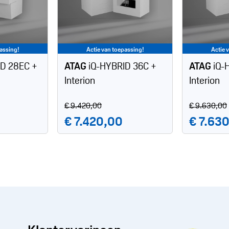
assing!
Actie van toepassing!
Actie 
ID 28EC +
ATAG
iQ-HYBRID 36C +
ATAG
iQ-
Interion
Interion
€ 9.420,00
€ 9.630,00
€ 7.420,00
€ 7.63