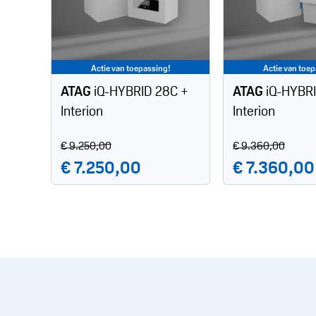
Postcode & huisnummer *
Actie van toepassing!
Actie van toep
ATAG
iQ-HYBRID 28C +
ATAG
iQ-HYBR
Interion
Interion
E-mailadres *
€ 9.250,00
€ 9.360,00
€ 7.250,00
€ 7.360,00
Telefoonnummer *
Opmerkingen