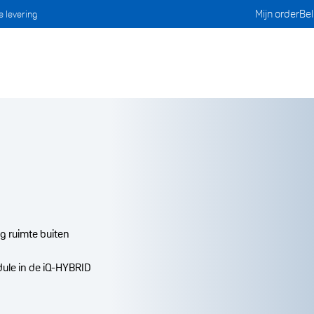
Mijn order
Bel
e levering
ig ruimte buiten
ule in de iQ-HYBRID