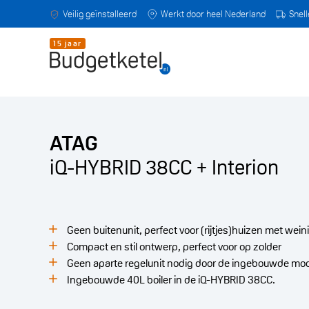
Veilig geïnstalleerd
Werkt door heel Nederland
Snell
ATAG
iQ-HYBRID 38CC + Interion
Geen buitenunit, perfect voor (rijtjes)huizen met wein
Compact en stil ontwerp, perfect voor op zolder
Geen aparte regelunit nodig door de ingebouwde mod
Ingebouwde 40L boiler in de iQ-HYBRID 38CC.