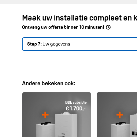
Maak uw installatie compleet en k
Ontvang uw offerte
binnen 10 minuten!
Stap
7
:
Uw gegevens
Aanhef *
Andere bekeken ook:
Voorletter(s) *
Achternaam *
ISDE subsidie
€ 1.700,-
Bedrijfsnaam