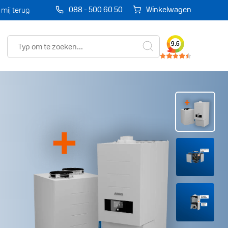
088 - 500 60 50
Winkelwagen
 mij terug
Zoeken
9.6